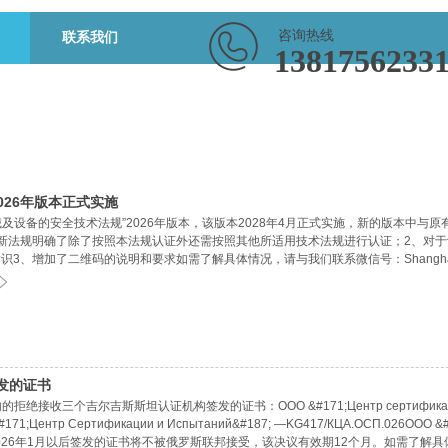
咨询热线
联系我们
1381756233
”2026年版本正式实施
11“机械及设备的安全技术法规”2026年版本，该版本2028年4月正式实施，新的版本中与
新法规明确了除了按照本法规认证外还需按照其他所适用技术法规进行认证；2、对于
、增加了二维码的说明和要求如需了解具体情况，请与我们联系微信号：Shanghai-S
发的证书
绝接收三个吉尔吉斯斯坦认证机构签发的证书：ООО &#171;Центр сертифика
#171;Центр Сертификации и Испытаний&#187; —KG417/КЦА.ОСП.026ООО &#
上三个机构的2026年1月以后签发的证书将不被俄罗斯联邦接受，该决议有效期12个月。如需了