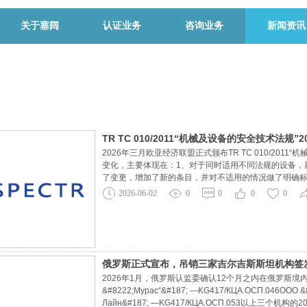
关于塞阔
认证业务
咨询业务
新闻资讯
TR TC 010/2011“机械及设备的安全技术法规
2026年三月欧亚经济联盟正式颁布TR TC 010/20
变化，主要体现在：1、对于同时适用不同法规的设备，
了变更，增加了新的条目，并对不适用的情况做了明确标识3
denis@spectr.com.cn
2026-06-02
0
0
0
0
俄罗斯正式宣布，吊销三家吉尔吉斯斯坦机构签
2026年1月，俄罗斯认监委确认12个月之内在俄罗斯境内的拒
&#8222;Мурас“&#187; —KG417/КЦА.ОСП.046ООО &
Лайн&#187; —KG417/КЦА.ОСП.053以